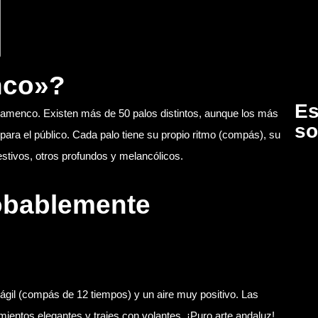
nco»?
Es
flamenco. Existen más de 50 palos distintos, aunque los más
so
ara el público. Cada palo tiene su propio ritmo (compás), su
estivos, otros profundos y melancólicos.
obablemente
ágil (compás de 12 tiempos) y un aire muy positivo. Las
mientos elegantes y trajes con volantes. ¡Puro arte andaluz!