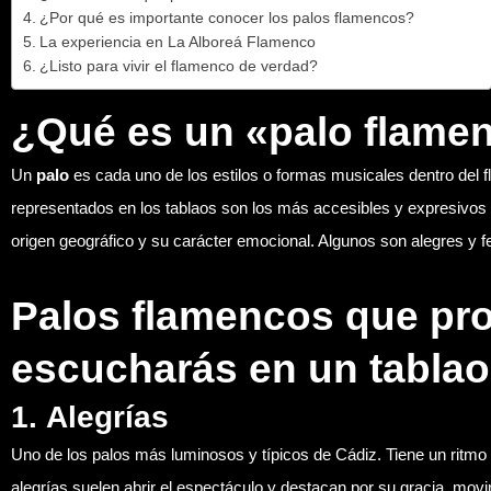
¿Por qué es importante conocer los palos flamencos?
La experiencia en La Alboreá Flamenco
¿Listo para vivir el flamenco de verdad?
¿Qué es un «palo flame
Un
palo
es cada uno de los estilos o formas musicales dentro del 
representados en los tablaos son los más accesibles y expresivos p
origen geográfico y su carácter emocional. Algunos son alegres y f
Palos flamencos que pr
escucharás en un tablao
1.
Alegrías
Uno de los palos más luminosos y típicos de Cádiz. Tiene un ritmo 
alegrías suelen abrir el espectáculo y destacan por su gracia, movi