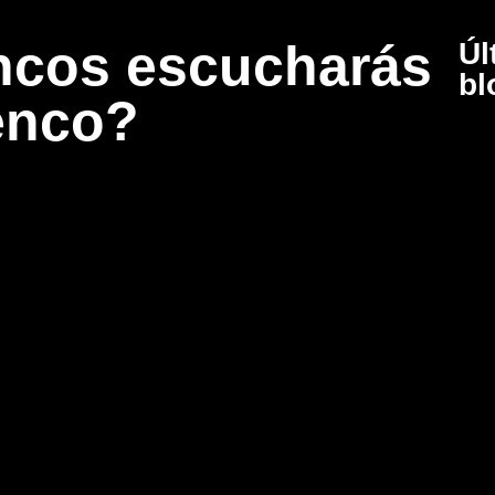
ncos escucharás
Úl
bl
enco?