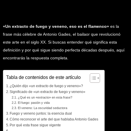
«Un extracto de fuego y veneno, eso es el flamenco»
es la
frase más célebre de Antonio Gades, el bailaor que revolucionó
este arte en el siglo XX. Si buscas entender qué significa esta
definición y por qué sigue siendo perfecta décadas después, aquí
encontrarás la respuesta completa.
Tabla de contenidos de este artículo
¿Quién dijo «un extracto de fuego y veneno»?
Significado de «un extracto de fuego y veneno»
¿Qué es un «extracto» en esta frase?
El fuego: pasión y vida
El veneno: La oscuridad seductora
Fuego y veneno juntos: la esencia dual
Cómo reconocer el arte del que hablaba Antonio Gades
Por qué esta frase sigue vigente